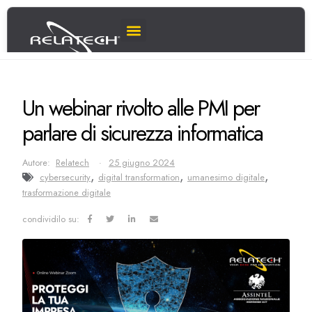
Un webinar rivolto alle PMI per
parlare di sicurezza informatica
Autore:
Relatech
25 giugno 2024
,
,
,
cybersecurity
digital transformation
umanesimo digitale
trasformazione digitale
condividilo su: