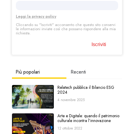
Leggi la privacy policy
Cliccando su "Iscriviti"
acconsento che questo sito conservi
le informazioni inviate così che possano rispondere alla mia
richiesta.
Più popolari
Recenti
Relatech pubblica il Bilancio ESG
2024
4 novembre 2025
Arte e Digitale: quando il patrimonio
culturale incontra l’innovazione
12 ottobre 2022