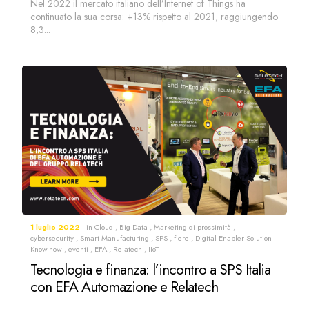
Nel 2022 il mercato italiano dell’Internet of Things ha
continuato la sua corsa: +13% rispetto al 2021, raggiungendo
8,3...
1 luglio 2022
in
Cloud
,
Big Data
,
Marketing di prossimità
,
cybersecurity
,
Smart Manufacturing
,
SPS
,
fiere
,
Digital Enabler Solution
Know-how
,
eventi
,
EFA
,
Relatech
,
IIoT
Tecnologia e finanza: l’incontro a SPS Italia
con EFA Automazione e Relatech