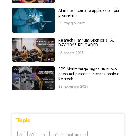
AI in healthcare, le applicazioni più
promettenti
12 maggio 2026
Relatech Platinum Sponsor all’A.I.
DAY 2025 RELOADED
16 ottobre 2025
SPS Norimberga segna un nuovo
passo nel percorso internazionale di
Relatech
28 novembre 2025
Topic
AI
AR
art
artificial intelligence