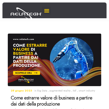
28 giugno 2023
in
Big Data
,
augmented reality
,
IIoT
,
smart industry
Come estrarre valore di business a partire
dai dati della produzione