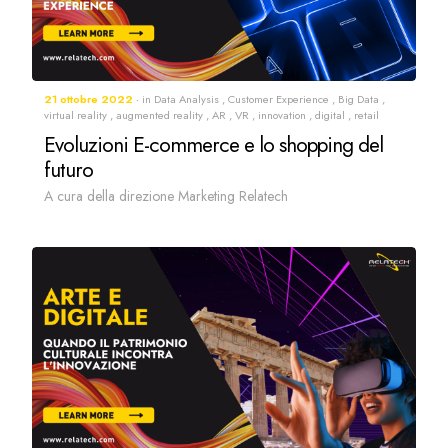
21 ottobre 2022
in
Data Analysis
,
Customer Experience
,
Big Data
,
virtual reality
,
augmented reality
,
AR
,
VR
,
innovation
,
digital
,
retail
Evoluzioni E-commerce e lo shopping del
futuro
A cura della direzione Marketing Relatech