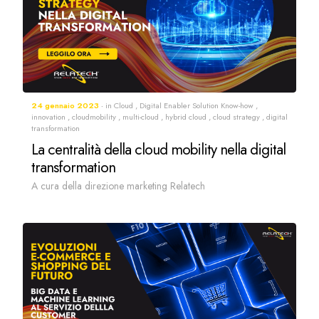
24 gennaio 2023
in
Cloud
,
Digital Enabler Solution Know-how
,
innovation
,
cloudmobility
,
multi-cloud
,
hybrid cloud
,
cloud strategy
,
digital
transformation
La centralità della cloud mobility nella digital
transformation
A cura della direzione marketing Relatech