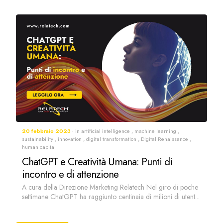
20 febbraio 2023
in
artificial intelligence
,
machine learning
,
sustainability
,
innovation
,
digital transformation
,
Digital Renaissance
,
human capital
ChatGPT e Creatività Umana: Punti di
incontro e di attenzione
A cura della Direzione Marketing Relatech Nel giro di poche
settimane ChatGPT ha raggiunto centinaia di milioni di utent...