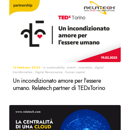
14 febbraio 2023
in
sustainability
,
eventi
,
innovation
,
digital
transformation
,
Digital Renaissance
,
human capital
Un incondizionato amore per l’essere
umano. Relatech partner di TEDxTorino