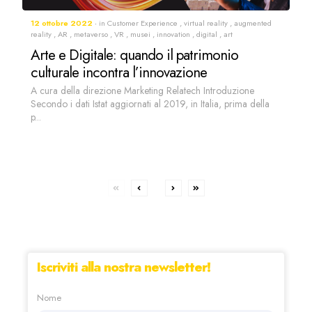
12 ottobre 2022
in
Customer Experience
,
virtual reality
,
augmented
reality
,
AR
,
metaverso
,
VR
,
musei
,
innovation
,
digital
,
art
Arte e Digitale: quando il patrimonio
culturale incontra l’innovazione
A cura della direzione Marketing Relatech Introduzione
Secondo i dati Istat aggiornati al 2019, in Italia, prima della
p...
Iscriviti alla nostra newsletter!
Nome