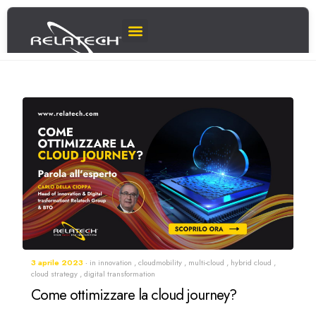
3 aprile 2023
in
innovation
,
cloudmobility
,
multi-cloud
,
hybrid cloud
,
cloud strategy
,
digital transformation
Come ottimizzare la cloud journey?