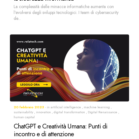
La complessità delle minacce informatiche aumenta con
l'evolversi degli sviluppi tecnologici. I team di cybersecurity
de...
20 febbraio 2023
in
artificial intelligence
,
machine learning
,
sustainability
,
innovation
,
digital transformation
,
Digital Renaissance
,
human capital
ChatGPT e Creatività Umana: Punti di
incontro e di attenzione