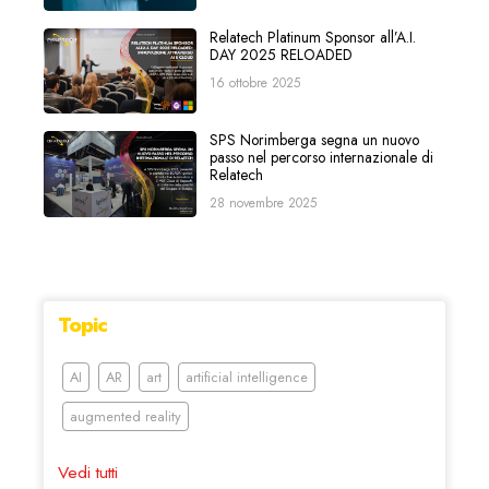
Relatech Platinum Sponsor all’A.I.
DAY 2025 RELOADED
16 ottobre 2025
SPS Norimberga segna un nuovo
passo nel percorso internazionale di
Relatech
28 novembre 2025
Topic
AI
AR
art
artificial intelligence
augmented reality
Vedi tutti