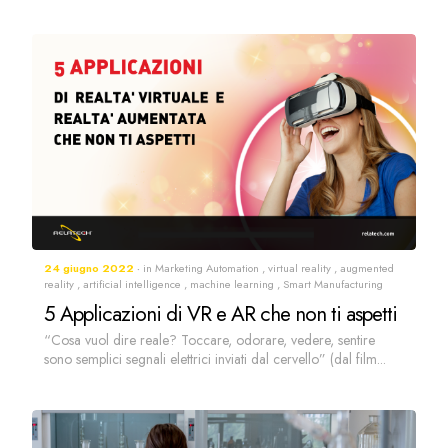
24 giugno 2022
in
Marketing Automation
,
virtual reality
,
augmented
reality
,
artificial intelligence
,
machine learning
,
Smart Manufacturing
5 Applicazioni di VR e AR che non ti aspetti
“Cosa vuol dire reale? Toccare, odorare, vedere, sentire
sono semplici segnali elettrici inviati dal cervello” (dal film...