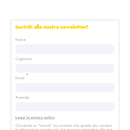
Iscriviti alla nostra newsletter!
Nome
Cognome
*
Email
Azienda
Leggi la privacy policy
Cliccando su "Iscriviti"
acconsento che questo sito conservi
le informazioni inviate così che possano rispondere alla mia