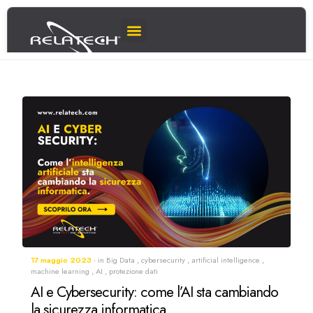
17 maggio 2023
in
Big Data
,
cybersecurity
,
artificial intelligence
,
machine learning
,
AI
,
protezione dati
AI e Cybersecurity: come l’AI sta cambiando
la sicurezza informatica