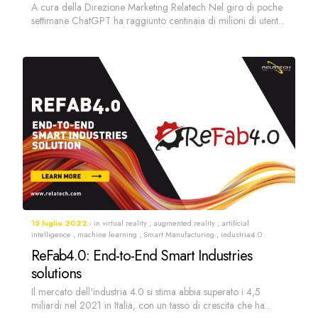
A cura della Direzione Marketing Relatech Nel giro di poche
settimane ChatGPT ha raggiunto centinaia di milioni di utent...
15 luglio 2022
in
virtual reality
,
augmented reality
,
artificial
intelligence
,
machine learning
,
Smart Manufacturing
,
industria4.0
ReFab4.0: End-to-End Smart Industries
solutions
Il mercato dell'industria 4.0 si stima abbia superato i 4,5
miliardi nel 2021 in Italia, con un tasso di crescita che ha...