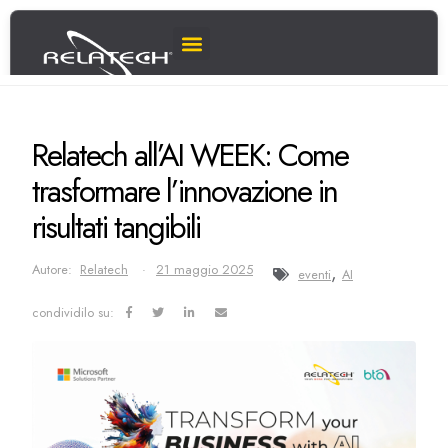
Relatech all’AI WEEK: Come
trasformare l’innovazione in
risultati tangibili
Autore:
Relatech
21 maggio 2025
,
eventi
AI
condividilo su: