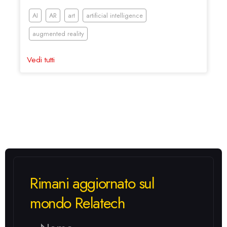
AI
AR
art
artificial intelligence
augmented reality
Vedi tutti