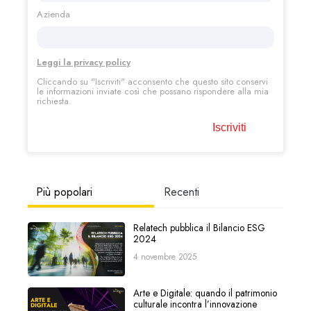
Azienda
Leggi la privacy policy
Cliccando su "Iscriviti"
acconsento che questo sito conservi
le informazioni inviate così che possano rispondere alla mia
richiesta.
Più popolari
Recenti
Relatech pubblica il Bilancio ESG
2024
4 novembre 2025
Arte e Digitale: quando il patrimonio
culturale incontra l’innovazione