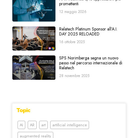
promettenti
12 maggio 2026
Relatech Platinum Sponsor all’A.I.
DAY 2025 RELOADED
16 ottobre 2025
SPS Norimberga segna un nuovo
passo nel percorso internazionale di
Relatech
28 novembre 2025
Topic
AI
AR
art
artificial intelligence
augmented reality