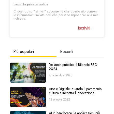
Leggi la privacy policy
Cliccando su "Iscriviti"
acconsento che questo sito conservi
le informazioni inviate così che possano rispondere alla mia
richiesta.
Più popolari
Recenti
Relatech pubblica il Bilancio ESG
2024
4 novembre 2025
Arte e Digitale: quando il patrimonio
culturale incontra l’innovazione
12 ottobre 2022
AI in healthcare, le applicazioni più