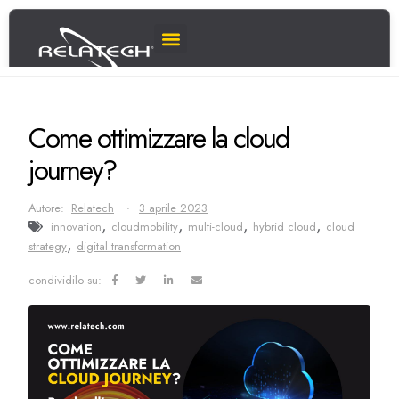
Come ottimizzare la cloud
journey?
Autore:
Relatech
3 aprile 2023
,
,
,
,
innovation
cloudmobility
multi-cloud
hybrid cloud
cloud
,
strategy
digital transformation
condividilo su: