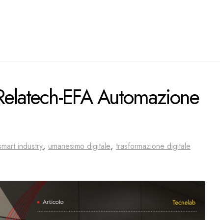
 Relatech-EFA Automazione
,
,
smart industry
umanesimo digitale
trasformazione digitale