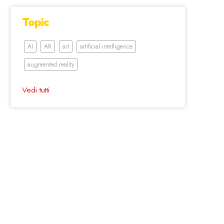
Topic
AI
AR
art
artificial intelligence
augmented reality
Vedi tutti