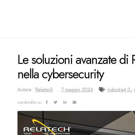
Le soluzioni avanzate di
nella cybersecurity
,
Autore:
Relatech
7 maggio 2024
industra4.0
condividilo su: