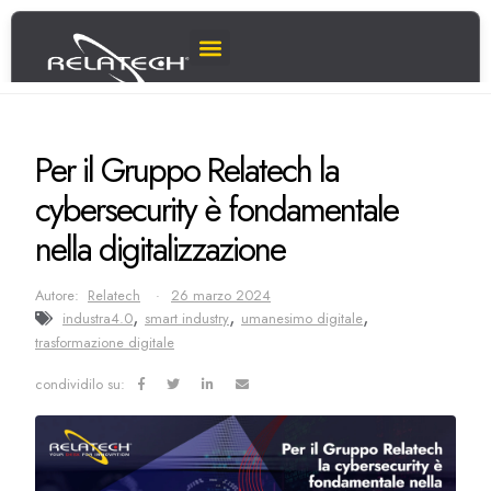
Per il Gruppo Relatech la
cybersecurity è fondamentale
nella digitalizzazione
Autore:
Relatech
26 marzo 2024
,
,
,
industra4.0
smart industry
umanesimo digitale
trasformazione digitale
condividilo su: