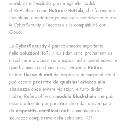
scalabilità e flessibilità grazie agli altri moduli
di
RePlatform
come
ReSec
e
ReHub
,
che forniscono
tecnologie e metodologie avanzate rispettivamente per
la
CyberSecurity
e l’accesso e la compatibilità con il
Cloud.
La
CyberSecurity
è particolarmente importante
nelle
soluzioni
II
o
T
,
in cui i dati critici provenienti da
macchine e processi sono esposti ad ambienti esterni e
quindi a minacce di sicurezza. Grazie a
ReSec
,
l'intero
flusso di dati
dai dispositivi di campo al cloud
può essere
protetto da qualsiasi attacco alla
sicurezza
onde evitare violazion
i
e furto di dati.
Inoltre,
ReSec
offre un
modulo Blockchain
che può
essere utilizzato per garantire che i dati provengano
da
dispositivi certificati noti
, aumentando la
sicurezza complessiva della soluzione IIOT.