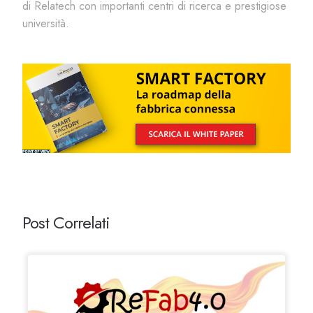
di
Relatech
con importanti centri di ricerca e prestigiose
università.
Post Correlati