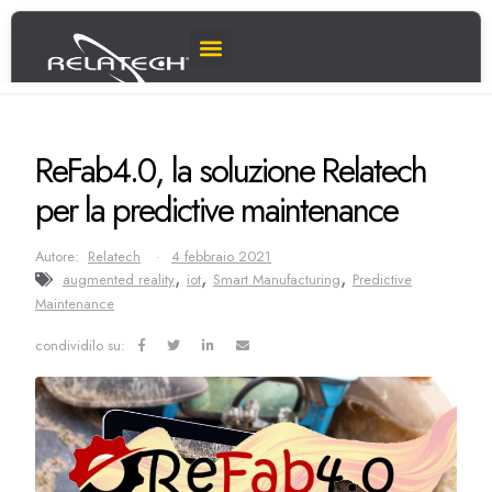
ReFab4.0, la soluzione Relatech
per la predictive maintenance
Autore:
Relatech
4 febbraio 2021
,
,
,
augmented reality
iot
Smart Manufacturing
Predictive
Maintenance
condividilo su: