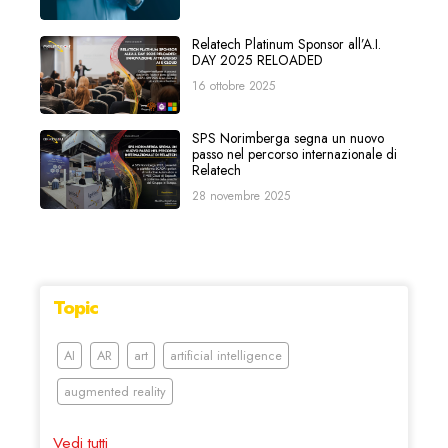
Relatech Platinum Sponsor all’A.I.
DAY 2025 RELOADED
16 ottobre 2025
SPS Norimberga segna un nuovo
passo nel percorso internazionale di
Relatech
28 novembre 2025
Topic
AI
AR
art
artificial intelligence
augmented reality
Vedi tutti