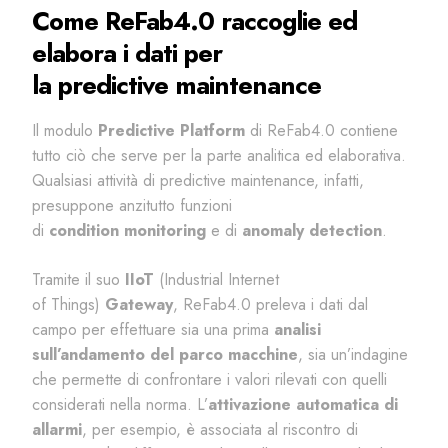
Come ReFab4.0 raccoglie ed
elabora i dati per
la
predictive
maintenance
Il modulo
Predictive
Platform
di ReFab4.0 contiene
tutto ciò che serve per la parte analitica ed elaborativa.
Qualsiasi attività di
predictive
maintenance
, infatti,
presuppone anzitutto funzioni
di
condition
monitoring
e di
anomaly
detection
.
Tramite il suo
IIoT
(Industrial Internet
of
Things
)
Gateway
, ReFab4.0 preleva i dati dal
campo per effettuare sia una prima
analisi
sull’andamento del parco macchine
, sia un’indagine
che permette di confrontare i valori rilevati con quelli
considerati nella norma. L’
attivazione automatica di
allarmi
, per esempio, è associata al riscontro di