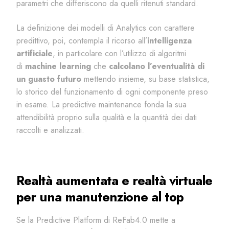
parametri che differiscono da quelli ritenuti standard.
La definizione dei modelli di Analytics con carattere
predittivo, poi, contempla il ricorso all’
intelligenza
artificiale
, in particolare con l’utilizzo di algoritmi
di
machine learning
che
calcolano l’eventualità di
un guasto futuro
mettendo insieme, su base statistica,
lo storico del funzionamento di ogni componente preso
in esame. La
predictive
maintenance
fonda la sua
attendibilità proprio sulla qualità e la quantità dei dati
raccolti e analizzati.
Realtà aumentata e realtà virtuale
per una manutenzione al top
Se la
Predictive
Platform di ReFab4.0 mette a