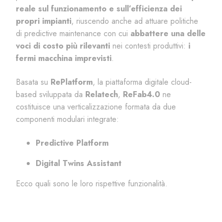
reale sul funzionamento e sull’efficienza dei
propri impianti
, riuscendo anche ad attuare politiche
di
predictive
maintenance
con cui
abbattere una delle
voci di costo più rilevanti
nei contesti produttivi:
i
fermi macchina imprevisti
.
Basata su
RePlatform
, la piattaforma digitale cloud-
based
sviluppata
da
Relatech
,
ReFab4.0
ne
costituisce una verticalizzazione formata da due
componenti modulari integrate:
Predictive
Platform
Digital Twins Assistant
Ecco quali sono le loro rispettive funzionalità.